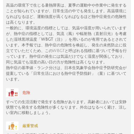
高温の環境下で生じる暑熱障害は、夏季の運動中や作業中に発生する
ことが知られていますが、日常生活の中でも発生します。高温環境に
なればなるほど、運動強度が高くなればなるほど熱中症発生の危険性
は高くなります。
一般的に、環境温度の指標としては、気温や湿度が用いられています
が、熱中症の指標としては、気流（風）や輻射熱（直射日光）を考慮
した湿球黒球温度「
WBGT
（注）」を用いるのが有用であるとされて
います。本予報では、熱中症の危険性を喚起し、発生の未然防止に役
立てていただくため、このWBGTと呼ばれる指標に基づいて予報を行
っています。熱中症の発生には気温だけでなく湿度が関係しており、
同じ気温でも湿度の高い日の方が危険性は高くなります。
熱中症の基準値・ランク分けは、日本生気象学会熱中症予防研究会が
提案している「日常生活における熱中症予防指針」（案）に基づいて
います。
危険
すべての生活活動で発生する危険があります。高齢者においては安静
状態でも発生する危険性が多くなります。外出はなるべく避け、涼し
い室内に移動しましょう。
厳重警戒