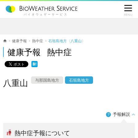

バイオウェザーサービス
Menu
健康予報
熱中症
石垣島地方〈八重山〉
健康予報 熱中症
与那国島地方
石垣島地方
八重山
予報解説
？
熱中症予報について