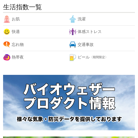
生活指数一覧
お肌
洗濯
快適
体感ストレス
忘れ物
交通事故
熱帯夜
ビール
〈期間限定〉