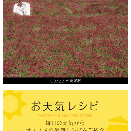
05/23
@葛尾村