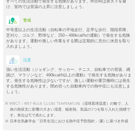
すべての生活活動で発生する危険があります。外出時は炎天下を避
け、室内では室温の上昇に注意しましょう。
警戒
中等度以上の生活活動（自転車の平地走行、足早な歩行、階段昇降、
芝刈り、ゴルフ、野球など、250～490kcal/hの運動）で発生する危険
があります。運動や激しい作業をする際は定期的に充分に休息を取り
入れましょう。
注意
強い生活活動（ジョギング、サッカー、テニス、自転車での登坂、縄
跳び、マラソンなど、490kcal/h以上の運動）で発生する危険がありま
す。発生する危険性は少ないですが、激しい運動や重労働時には発生
する危険性があります。閉め切った自動車内での熱中症にも注意しま
しょう。
※ WBGT：Wet-Bulb Globe Temperature（湿球黒球温度）の略で、人
体の熱収支に影響の大きい湿度、輻射熱、気温の3つを取り入れた指標で
す。単位は℃で表わします。
※ 日本生気象学会「日常生活における熱中症予防指針」(案) に基づき作成