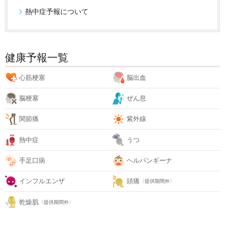
熱中症予報について
健康予報一覧
心筋梗塞
脳出血
脳梗塞
ぜん息
関節痛
紫外線
熱中症
うつ
手足口病
ヘルパンギーナ
インフルエンザ
頭痛
〈提供期間外〉
乾燥肌
〈提供期間外〉