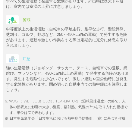
すべての生活活動で発生する危険があります。外出時は炎天下を避
け、室内では室温の上昇に注意しましょう。
警戒
中等度以上の生活活動（自転車の平地走行、足早な歩行、階段昇降、
芝刈り、ゴルフ、野球など、250～490kcal/hの運動）で発生する危険
があります。運動や激しい作業をする際は定期的に充分に休息を取り
入れましょう。
注意
強い生活活動（ジョギング、サッカー、テニス、自転車での登坂、縄
跳び、マラソンなど、490kcal/h以上の運動）で発生する危険がありま
す。発生する危険性は少ないですが、激しい運動や重労働時には発生
する危険性があります。閉め切った自動車内での熱中症にも注意しま
しょう。
※ WBGT：Wet-Bulb Globe Temperature（湿球黒球温度）の略で、人
体の熱収支に影響の大きい湿度、輻射熱、気温の3つを取り入れた指標で
す。単位は℃で表わします。
※ 日本生気象学会「日常生活における熱中症予防指針」(案) に基づき作成