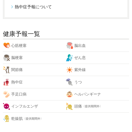
熱中症予報について
健康予報一覧
心筋梗塞
脳出血
脳梗塞
ぜん息
関節痛
紫外線
熱中症
うつ
手足口病
ヘルパンギーナ
インフルエンザ
頭痛
〈提供期間外〉
乾燥肌
〈提供期間外〉