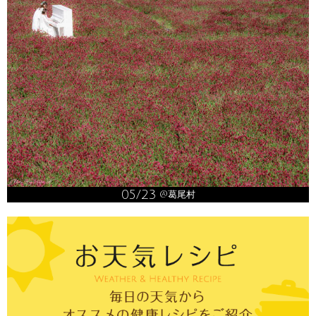
05/23
@葛尾村