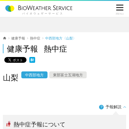

バイオウェザーサービス
Menu
健康予報
熱中症
中西部地方〈山梨〉
健康予報 熱中症
中西部地方
東部富士五湖地方
山梨
予報解説
？
熱中症予報について