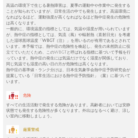
高温の環境下で生じる暑熱障害は、夏季の運動中や作業中に発生する
ことが知られていますが、日常生活の中でも発生します。高温環境に
なればなるほど、運動強度が高くなればなるほど熱中症発生の危険性
は高くなります。
一般的に、環境温度の指標としては、気温や湿度が用いられています
が、熱中症の指標としては、気流（風）や輻射熱（直射日光）を考慮
した湿球黒球温度「
WBGT
（注）」を用いるのが有用であるとされて
います。本予報では、熱中症の危険性を喚起し、発生の未然防止に役
立てていただくため、このWBGTと呼ばれる指標に基づいて予報を行
っています。熱中症の発生には気温だけでなく湿度が関係しており、
同じ気温でも湿度の高い日の方が危険性は高くなります。
熱中症の基準値・ランク分けは、日本生気象学会熱中症予防研究会が
提案している「日常生活における熱中症予防指針」（案）に基づいて
います。
危険
すべての生活活動で発生する危険があります。高齢者においては安静
状態でも発生する危険性が多くなります。外出はなるべく避け、涼し
い室内に移動しましょう。
厳重警戒