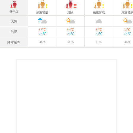
熱中症
厳重警戒
危険
厳重警戒
厳重警
天気
℃
℃
℃
℃
37
34
31
31
気温
℃
℃
℃
℃
25
24
24
23
40
%
40
%
40
%
40
%
降水確率