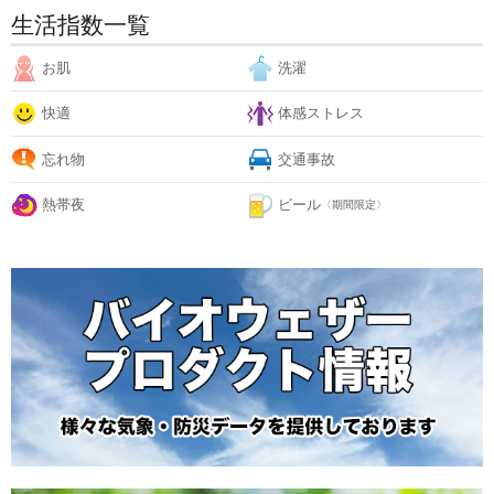
生活指数一覧
お肌
洗濯
快適
体感ストレス
忘れ物
交通事故
熱帯夜
ビール
〈期間限定〉