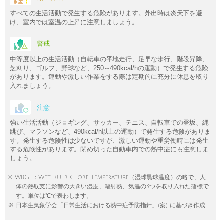
すべての生活活動で発生する危険があります。外出時は炎天下を避
け、室内では室温の上昇に注意しましょう。
警戒
中等度以上の生活活動（自転車の平地走行、足早な歩行、階段昇降、
芝刈り、ゴルフ、野球など、250～490kcal/hの運動）で発生する危険
があります。運動や激しい作業をする際は定期的に充分に休息を取り
入れましょう。
注意
強い生活活動（ジョギング、サッカー、テニス、自転車での登坂、縄
跳び、マラソンなど、490kcal/h以上の運動）で発生する危険がありま
す。発生する危険性は少ないですが、激しい運動や重労働時には発生
する危険性があります。閉め切った自動車内での熱中症にも注意しま
しょう。
※ WBGT：Wet-Bulb Globe Temperature（湿球黒球温度）の略で、人
体の熱収支に影響の大きい湿度、輻射熱、気温の3つを取り入れた指標で
す。単位は℃で表わします。
※ 日本生気象学会「日常生活における熱中症予防指針」(案) に基づき作成