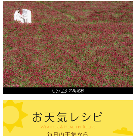
05/23
@葛尾村