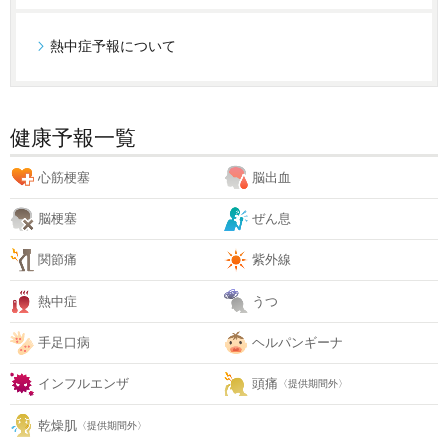
熱中症予報について
健康予報一覧
心筋梗塞
脳出血
脳梗塞
ぜん息
関節痛
紫外線
熱中症
うつ
手足口病
ヘルパンギーナ
インフルエンザ
頭痛
〈提供期間外〉
乾燥肌
〈提供期間外〉