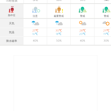
18時発表
熱中症
注意
厳重警戒
警戒
警戒
天気
℃
℃
℃
℃
25
30
28
29
気温
℃
℃
℃
℃
16
18
20
19
40
%
50
%
40
%
30
%
降水確率