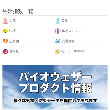
生活指数一覧
お肌
洗濯
快適
体感ストレス
忘れ物
交通事故
熱帯夜
ビール
〈期間限定〉