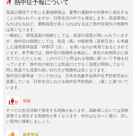
熱中症予報について
高温の環境下で生じる暑熱障害は、夏季の運動中や作業中に発生する
ことが知られていますが、日常生活の中でも発生します。高温環境に
なればなるほど、運動強度が高くなればなるほど熱中症発生の危険性
は高くなります。
一般的に、環境温度の指標としては、気温や湿度が用いられています
が、熱中症の指標としては、気流（風）や輻射熱（直射日光）を考慮
した湿球黒球温度「
WBGT
（注）」を用いるのが有用であるとされて
います。本予報では、熱中症の危険性を喚起し、発生の未然防止に役
立てていただくため、このWBGTと呼ばれる指標に基づいて予報を行
っています。熱中症の発生には気温だけでなく湿度が関係しており、
同じ気温でも湿度の高い日の方が危険性は高くなります。
熱中症の基準値・ランク分けは、日本生気象学会熱中症予防研究会が
提案している「日常生活における熱中症予防指針」（案）に基づいて
います。
危険
すべての生活活動で発生する危険があります。高齢者においては安静
状態でも発生する危険性が多くなります。外出はなるべく避け、涼し
い室内に移動しましょう。
厳重警戒