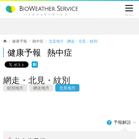

バイオウェザーサービス
Menu
健康予報
熱中症
北見地方〈網走・北見・紋別〉
健康予報 熱中症
網走・北見・紋別
紋別地方
網走地方
北見地方
予報解説
？