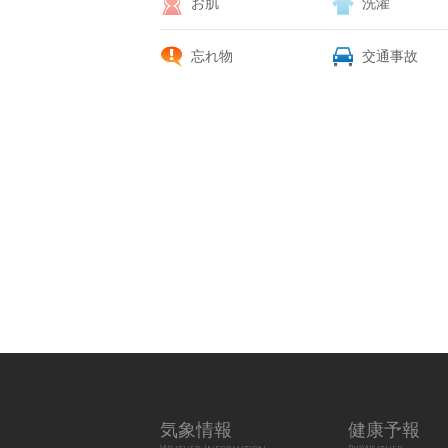
お肌
洗濯
忘れ物
交通事故
気象情報
健康予報