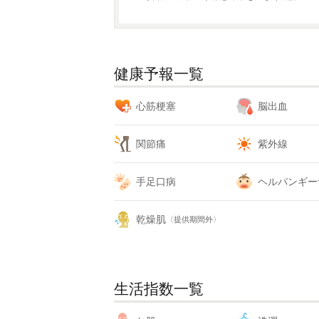
健康予報一覧
心筋梗塞
脳出血
関節痛
紫外線
手足口病
ヘルパンギー
乾燥肌
〈提供期間外〉
生活指数一覧