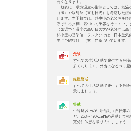
高くなります。
一般的に、環境温度の指標としては、気温
（風）や輻射熱（直射日光）を考慮した湿
います。本予報では、熱中症の危険性を喚
呼ばれる指標に基づいて予報を行っていま
じ気温でも湿度の高い日の方が危険性は高
熱中症の基準値・ランク分けは、日本生気
中症予防指針」（案）に基づいています。
危険
すべての生活活動で発生する危険
多くなります。外出はなるべく避
厳重警戒
すべての生活活動で発生する危険
意しましょう。
警戒
中等度以上の生活活動（自転車の
ど、250～490kcal/hの運
充分に休息を取り入れましょう。