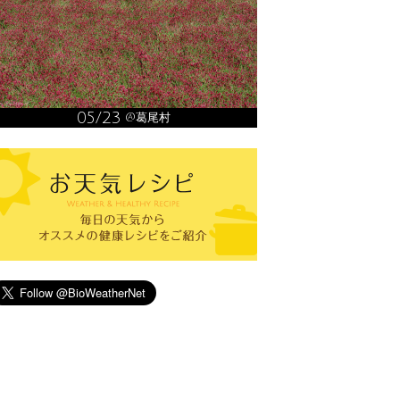
05/23
@葛尾村