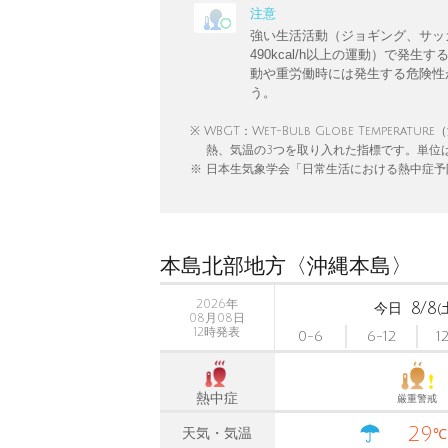
注意
強い生活活動（ジョギング、サッ
490kcal/h以上の運動）で
動や重労働時には発生する危険性
う。
※ WBGT：Wet-Bulb Globe Temp
熱、気温の3つを取り入れた指標です。単位
※ 日本生気象学会「日常生活における熱中症予防
本島北部地方〈沖縄本島〉
2026年
8/8
今日
(
08月08日
12時発表
0-6
6-12
1
熱中症
厳重警戒
29
天気・気温
℃