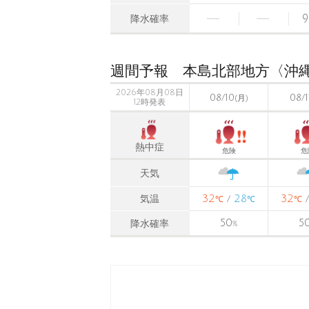
9
降水確率
週間予報 本島北部地方〈沖
2026年08月08日
08/10
08/1
(月)
12時発表
熱中症
危険
危
天気
32
28
32
気温
/
℃
℃
℃
50
5
降水確率
%