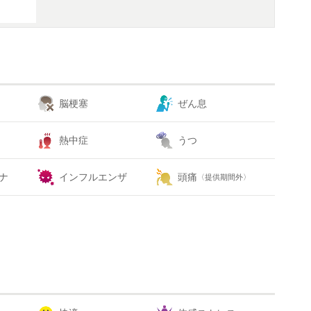
脳梗塞
ぜん息
熱中症
うつ
ナ
インフルエンザ
頭痛
〈提供期間外〉