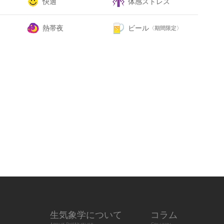
快適
体感ストレス
熱帯夜
ビール
〈期間限定〉
生気象学について
コラム