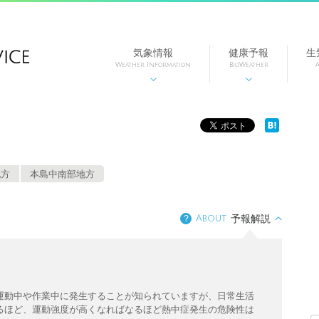
気象情報
健康予報
生
Weather Information
BioWeather
A


〉
地方
本島中南部地方
？
About
予報解説
運動中や作業中に発生することが知られていますが、日常生活
るほど、運動強度が高くなればなるほど熱中症発生の危険性は