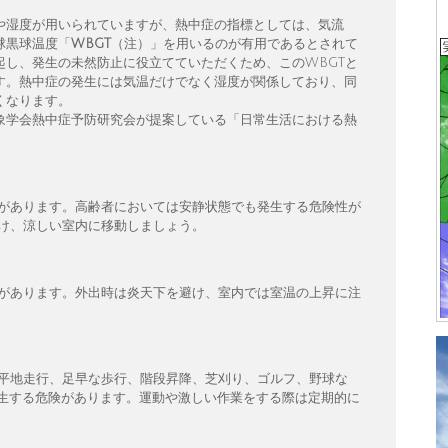
や湿度が用いられていますが、熱中症の指標としては、気流
球黒球温度「
WBGT
（注）」を用いるのが有用であるとされて
起し、発生の未然防止に役立てていただくため、このWBGTと
す。熱中症の発生には気温だけでなく湿度が関係しており、同
くなります。
象学会熱中症予防研究会が提案している「日常生活における熱
があります。高齢者においては安静状態でも発生する危険性が
け、涼しい室内に移動しましょう。
があります。外出時は炎天下を避け、室内では室温の上昇に注
平地走行、足早な歩行、階段昇降、芝刈り、ゴルフ、野球な
動）で発生する危険があります。運動や激しい作業をする際は定期的に