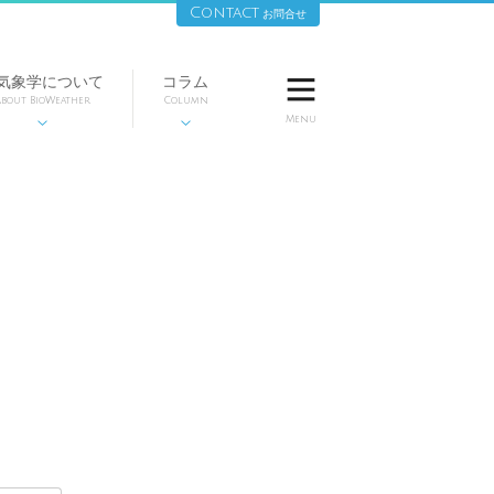
Contact
お問合せ
気象学について
コラム

bout BioWeather
Column
Menu

