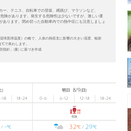
カー、テニス、自転車での登坂、縄跳び、マラソンなど、
発生する危険があります。発生する危険性は少ないですが、激しい運
があります。閉め切った自動車内での熱中症にも注意しましょ
erature（湿球黒球温度）の略で、人体の熱収支に影響の大きい湿度、輻射
は℃で表わします。
指針」(案) に基づき作成
8/9
土)
明日
(日)
2-18
18-24
0-6
6-12
12-18
18-24
危険
-
32
29
℃
℃
℃