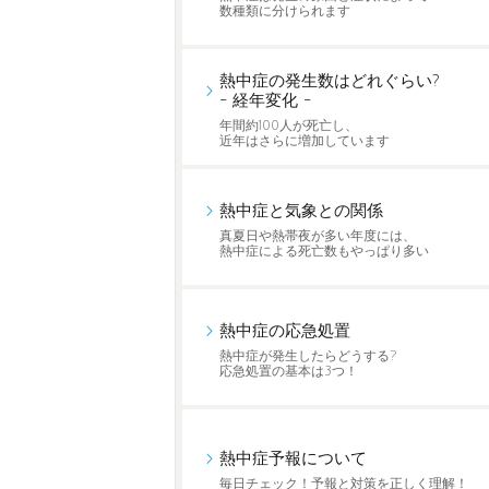
数種類に分けられます
熱中症の発生数はどれぐらい?
- 経年変化 -
年間約100人が死亡し、
近年はさらに増加しています
熱中症と気象との関係
真夏日や熱帯夜が多い年度には、
熱中症による死亡数もやっぱり多い
熱中症の応急処置
熱中症が発生したらどうする?
応急処置の基本は3つ！
熱中症予報について
毎日チェック！予報と対策を正しく理解！