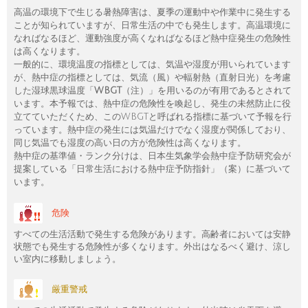
高温の環境下で生じる暑熱障害は、夏季の運動中や作業中に発生する
ことが知られていますが、日常生活の中でも発生します。高温環境に
なればなるほど、運動強度が高くなればなるほど熱中症発生の危険性
は高くなります。
一般的に、環境温度の指標としては、気温や湿度が用いられています
が、熱中症の指標としては、気流（風）や輻射熱（直射日光）を考慮
した湿球黒球温度「
WBGT
（注）」を用いるのが有用であるとされて
います。本予報では、熱中症の危険性を喚起し、発生の未然防止に役
立てていただくため、このWBGTと呼ばれる指標に基づいて予報を行
っています。熱中症の発生には気温だけでなく湿度が関係しており、
同じ気温でも湿度の高い日の方が危険性は高くなります。
熱中症の基準値・ランク分けは、日本生気象学会熱中症予防研究会が
提案している「日常生活における熱中症予防指針」（案）に基づいて
います。
危険
すべての生活活動で発生する危険があります。高齢者においては安静
状態でも発生する危険性が多くなります。外出はなるべく避け、涼し
い室内に移動しましょう。
厳重警戒