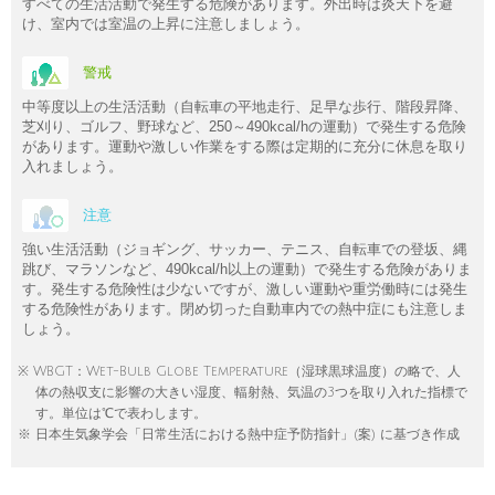
すべての生活活動で発生する危険があります。外出時は炎天下を避
け、室内では室温の上昇に注意しましょう。
警戒
中等度以上の生活活動（自転車の平地走行、足早な歩行、階段昇降、
芝刈り、ゴルフ、野球など、250～490kcal/hの運動）で発生する危険
があります。運動や激しい作業をする際は定期的に充分に休息を取り
入れましょう。
注意
強い生活活動（ジョギング、サッカー、テニス、自転車での登坂、縄
跳び、マラソンなど、490kcal/h以上の運動）で発生する危険がありま
す。発生する危険性は少ないですが、激しい運動や重労働時には発生
する危険性があります。閉め切った自動車内での熱中症にも注意しま
しょう。
※ WBGT：Wet-Bulb Globe Temperature（湿球黒球温度）の略で、人
体の熱収支に影響の大きい湿度、輻射熱、気温の3つを取り入れた指標で
す。単位は℃で表わします。
※ 日本生気象学会「日常生活における熱中症予防指針」(案) に基づき作成