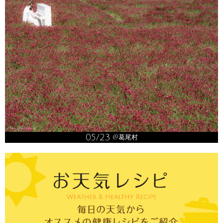
05/23
@葛尾村