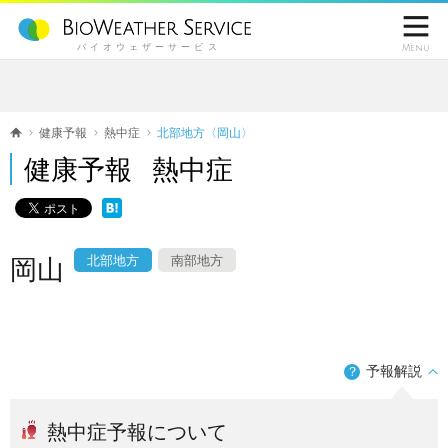

バイオウェザーサービス
Menu
健康予報
熱中症
北部地方〈岡山〉
健康予報 熱中症
北部地方
南部地方
岡山
予報解説
？
熱中症予報について