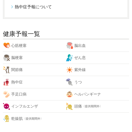
熱中症予報について
健康予報一覧
心筋梗塞
脳出血
脳梗塞
ぜん息
関節痛
紫外線
熱中症
うつ
手足口病
ヘルパンギーナ
インフルエンザ
頭痛
〈提供期間外〉
乾燥肌
〈提供期間外〉