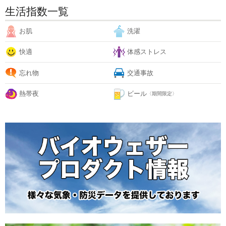
生活指数一覧
お肌
洗濯
快適
体感ストレス
忘れ物
交通事故
熱帯夜
ビール
〈期間限定〉