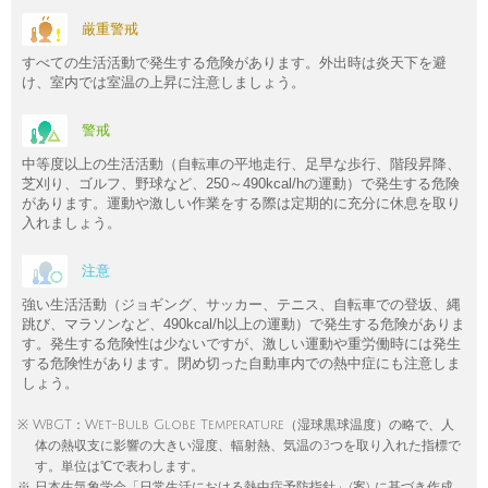
厳重警戒
すべての生活活動で発生する危険があります。外出時は炎天下を避
け、室内では室温の上昇に注意しましょう。
警戒
中等度以上の生活活動（自転車の平地走行、足早な歩行、階段昇降、
芝刈り、ゴルフ、野球など、250～490kcal/hの運動）で発生する危険
があります。運動や激しい作業をする際は定期的に充分に休息を取り
入れましょう。
注意
強い生活活動（ジョギング、サッカー、テニス、自転車での登坂、縄
跳び、マラソンなど、490kcal/h以上の運動）で発生する危険がありま
す。発生する危険性は少ないですが、激しい運動や重労働時には発生
する危険性があります。閉め切った自動車内での熱中症にも注意しま
しょう。
※ WBGT：Wet-Bulb Globe Temperature（湿球黒球温度）の略で、人
体の熱収支に影響の大きい湿度、輻射熱、気温の3つを取り入れた指標で
す。単位は℃で表わします。
※ 日本生気象学会「日常生活における熱中症予防指針」(案) に基づき作成