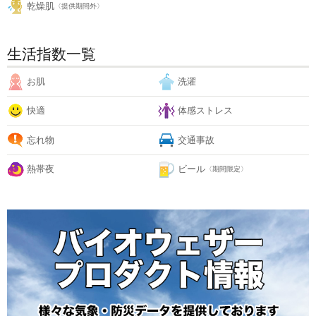
乾燥肌
〈提供期間外〉
生活指数一覧
お肌
洗濯
快適
体感ストレス
忘れ物
交通事故
熱帯夜
ビール
〈期間限定〉