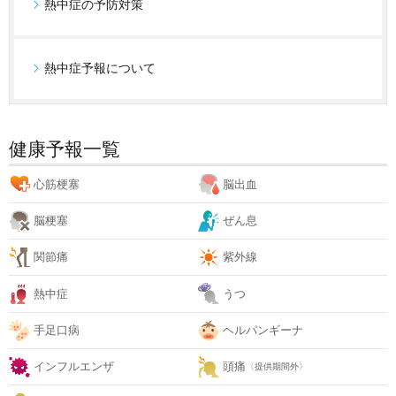
熱中症の予防対策
熱中症予報について
健康予報一覧
心筋梗塞
脳出血
脳梗塞
ぜん息
関節痛
紫外線
熱中症
うつ
手足口病
ヘルパンギーナ
インフルエンザ
頭痛
〈提供期間外〉