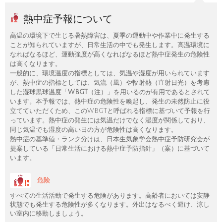
熱中症予報について
高温の環境下で生じる暑熱障害は、夏季の運動中や作業中に発生する
ことが知られていますが、日常生活の中でも発生します。高温環境に
なればなるほど、運動強度が高くなればなるほど熱中症発生の危険性
は高くなります。
一般的に、環境温度の指標としては、気温や湿度が用いられています
が、熱中症の指標としては、気流（風）や輻射熱（直射日光）を考慮
した湿球黒球温度「
WBGT
（注）」を用いるのが有用であるとされて
います。本予報では、熱中症の危険性を喚起し、発生の未然防止に役
立てていただくため、このWBGTと呼ばれる指標に基づいて予報を行
っています。熱中症の発生には気温だけでなく湿度が関係しており、
同じ気温でも湿度の高い日の方が危険性は高くなります。
熱中症の基準値・ランク分けは、日本生気象学会熱中症予防研究会が
提案している「日常生活における熱中症予防指針」（案）に基づいて
います。
危険
すべての生活活動で発生する危険があります。高齢者においては安静
状態でも発生する危険性が多くなります。外出はなるべく避け、涼し
い室内に移動しましょう。