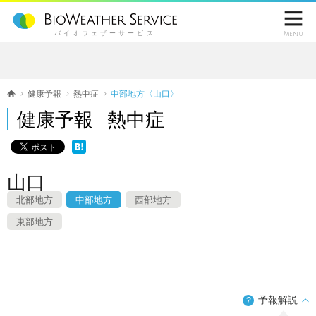

バイオウェザーサービス
Menu
健康予報
熱中症
中部地方〈山口〉
健康予報 熱中症
山口
北部地方
中部地方
西部地方
東部地方
予報解説
？