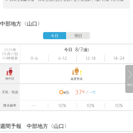
中部地方〈山口〉
今日
明日
8/7
今日
(金)
2026年
08月07日
0-6
6-12
12-18
18-24
06時発表
熱中症
厳重警戒
明日
37
-
℃
天気・気温
℃
10
%
10
%
10
%
降水確率
週間予報 中部地方〈山口〉