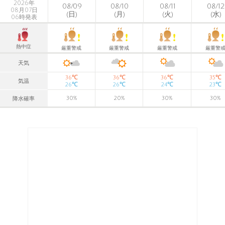
2026年
08/09
08/10
08/11
08/12
08月07日
(日)
(月)
(火)
(水)
06時発表
熱中症
厳重警戒
厳重警戒
厳重警戒
厳重警
天気
℃
℃
℃
℃
36
36
36
35
気温
℃
℃
℃
℃
26
26
24
23
30
%
20
%
30
%
30
%
降水確率