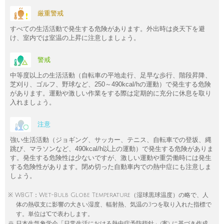
厳重警戒
すべての生活活動で発生する危険があります。外出時は炎天下を避
け、室内では室温の上昇に注意しましょう。
警戒
中等度以上の生活活動（自転車の平地走行、足早な歩行、階段昇降、
芝刈り、ゴルフ、野球など、250～490kcal/hの運動）で発生する危険
があります。運動や激しい作業をする際は定期的に充分に休息を取り
入れましょう。
注意
強い生活活動（ジョギング、サッカー、テニス、自転車での登坂、縄
跳び、マラソンなど、490kcal/h以上の運動）で発生する危険がありま
す。発生する危険性は少ないですが、激しい運動や重労働時には発生
する危険性があります。閉め切った自動車内での熱中症にも注意しま
しょう。
※ WBGT：Wet-Bulb Globe Temperature（湿球黒球温度）の略で、人
体の熱収支に影響の大きい湿度、輻射熱、気温の3つを取り入れた指標で
す。単位は℃で表わします。
※ 日本生気象学会「日常生活における熱中症予防指針」(案) に基づき作成