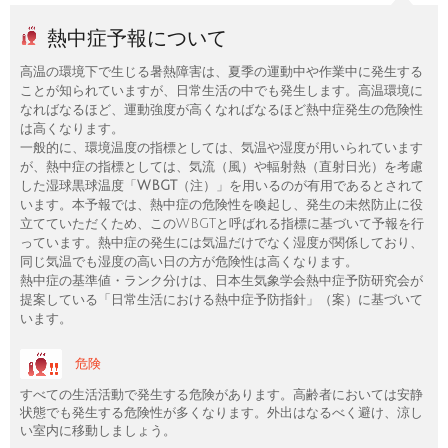
熱中症予報について
高温の環境下で生じる暑熱障害は、夏季の運動中や作業中に発生する
ことが知られていますが、日常生活の中でも発生します。高温環境に
なればなるほど、運動強度が高くなればなるほど熱中症発生の危険性
は高くなります。
一般的に、環境温度の指標としては、気温や湿度が用いられています
が、熱中症の指標としては、気流（風）や輻射熱（直射日光）を考慮
した湿球黒球温度「
WBGT
（注）」を用いるのが有用であるとされて
います。本予報では、熱中症の危険性を喚起し、発生の未然防止に役
立てていただくため、このWBGTと呼ばれる指標に基づいて予報を行
っています。熱中症の発生には気温だけでなく湿度が関係しており、
同じ気温でも湿度の高い日の方が危険性は高くなります。
熱中症の基準値・ランク分けは、日本生気象学会熱中症予防研究会が
提案している「日常生活における熱中症予防指針」（案）に基づいて
います。
危険
すべての生活活動で発生する危険があります。高齢者においては安静
状態でも発生する危険性が多くなります。外出はなるべく避け、涼し
い室内に移動しましょう。