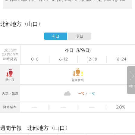
北部地方〈山口〉
今日
明日
8/9
今日
(日)
2026年
08月09日
0-6
6-12
12-18
18-24
18時発表
熱中症
厳重警戒
明日
-
-
℃
天気・気温
℃
20
%
降水確率
週間予報 北部地方〈山口〉