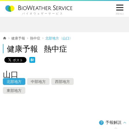

バイオウェザーサービス
Menu
健康予報
熱中症
北部地方〈山口〉
健康予報 熱中症
山口
北部地方
中部地方
西部地方
東部地方
予報解説
？