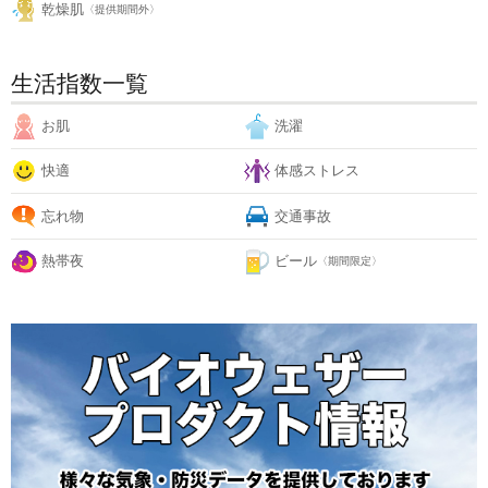
乾燥肌
〈提供期間外〉
生活指数一覧
お肌
洗濯
快適
体感ストレス
忘れ物
交通事故
熱帯夜
ビール
〈期間限定〉