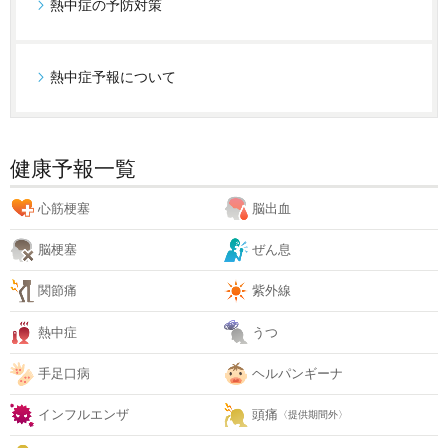
熱中症の予防対策
熱中症予報について
健康予報一覧
心筋梗塞
脳出血
脳梗塞
ぜん息
関節痛
紫外線
熱中症
うつ
手足口病
ヘルパンギーナ
インフルエンザ
頭痛
〈提供期間外〉