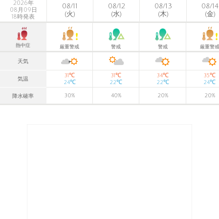
2026年
08/11
08/12
08/13
08/14
08月09日
(火)
(水)
(木)
(金)
18時発表
熱中症
厳重警戒
警戒
警戒
厳重警
天気
℃
℃
℃
℃
31
31
34
35
気温
℃
℃
℃
℃
24
22
22
24
30
%
40
%
20
%
20
%
降水確率