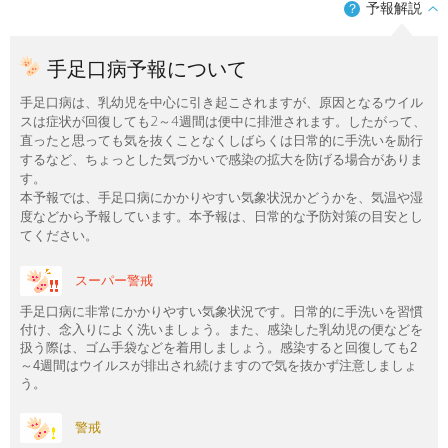
予報解説
？
手足口病予報について
手足口病は、乳幼児を中心に引き起こされますが、原因となるウイル
スは症状が回復しても2～4週間は便中に排泄されます。したがって、
直ったと思っても気を抜くことなくしばらくは日常的に手洗いを励行
するなど、ちょっとした気づかいで感染の拡大を防げる場合がありま
す。
本予報では、手足口病にかかりやすい気象状況かどうかを、気温や湿
度などから予報しています。本予報は、日常的な予防対策の目安とし
てください。
スーパー警戒
手足口病に非常にかかりやすい気象状況です。日常的に手洗いを習慣
付け、念入りによく洗いましょう。また、感染した乳幼児の便などを
扱う際は、ゴム手袋などを着用しましょう。感染すると回復しても2
～4週間はウイルスが排出され続けますので気を抜かず注意しましょ
う。
警戒