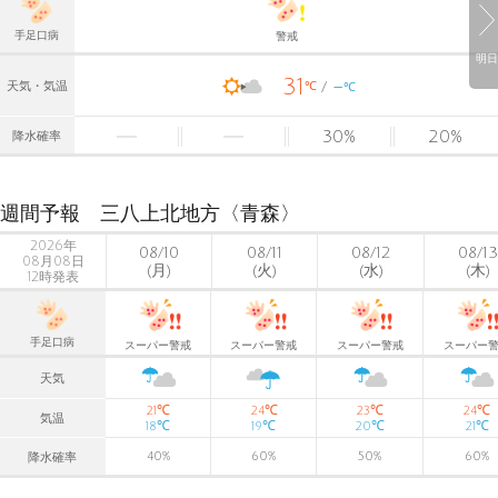
手足口病
警戒
明日
31
-
℃
天気・気温
℃
30
%
20
%
降水確率
週間予報 三八上北地方〈青森〉
2026年
08/10
08/11
08/12
08/13
08月08日
(月)
(火)
(水)
(木)
12時発表
手足口病
スーパー警戒
スーパー警戒
スーパー警戒
スーパー
天気
℃
℃
℃
℃
21
24
23
24
気温
℃
℃
℃
℃
18
19
20
21
40
%
60
%
50
%
60
%
降水確率