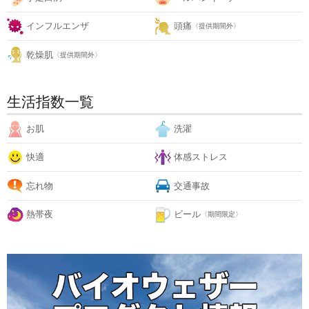
インフルエンザ
頭痛
〈提供期間外〉
乾燥肌
〈提供期間外〉
生活指数一覧
お肌
洗濯
快適
体感ストレス
忘れ物
交通事故
熱帯夜
ビール
〈期間限定〉