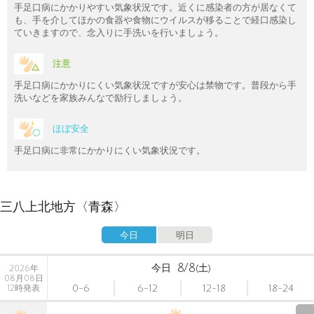
手足口病にかかりやすい気象状況です。近くに感染者の方が居なくて
も、手を介してほかの食器や食物にウイルスが移ることで経口感染し
ていきますので、念入りに手洗いを行いましょう。
注意
手足口病にかかりにくい気象状況ですが安心は禁物です。普段から手
洗いなどを家族みんなで励行しましょう。
ほぼ安全
手足口病に非常にかかりにくい気象状況です。
三八上北地方〈青森〉
今日
明日
8/8
今日
(土)
2026年
08月08日
0-6
6-12
12-18
18-24
12時発表