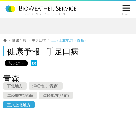

バイオウェザーサービス
Menu
健康予報
手足口病
三八上北地方〈青森〉
健康予報 手足口病
青森
下北地方
津軽地方(青森)
津軽地方(深浦)
津軽地方(弘前)
三八上北地方