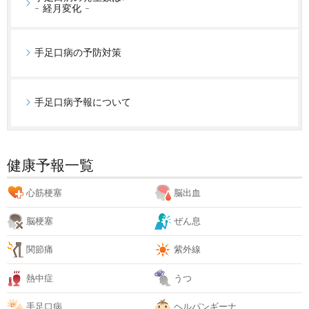
- 経月変化 -
手足口病の予防対策
手足口病予報について
健康予報一覧
心筋梗塞
脳出血
脳梗塞
ぜん息
関節痛
紫外線
熱中症
うつ
手足口病
ヘルパンギーナ