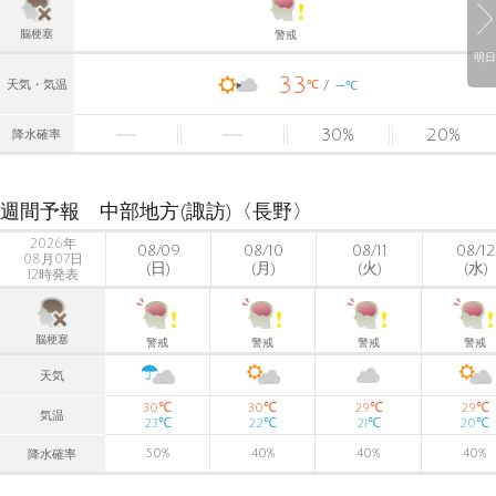
脳梗塞
警戒
明日
33
-
℃
天気・気温
℃
30
%
20
%
降水確率
週間予報 中部地方(諏訪)〈長野〉
2026年
08/09
08/10
08/11
08/12
08月07日
(日)
(月)
(火)
(水)
12時発表
脳梗塞
警戒
警戒
警戒
警戒
天気
℃
℃
℃
℃
30
30
29
29
気温
℃
℃
℃
℃
23
22
21
20
50
%
40
%
40
%
40
%
降水確率