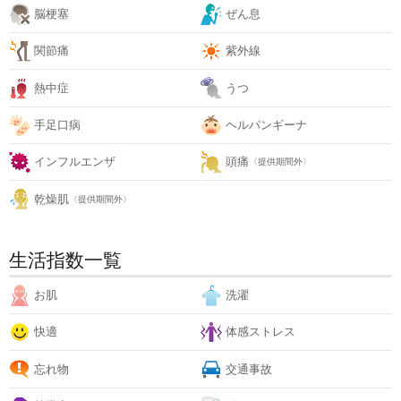
脳梗塞
ぜん息
関節痛
紫外線
熱中症
うつ
手足口病
ヘルパンギーナ
インフルエンザ
頭痛
〈提供期間外〉
乾燥肌
〈提供期間外〉
生活指数一覧
お肌
洗濯
快適
体感ストレス
忘れ物
交通事故