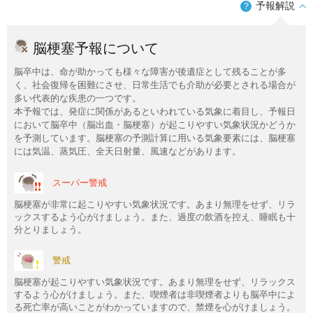
予報解説
？
脳梗塞予報について
脳卒中は、命が助かっても様々な障害が後遺症として残ることが多
く、社会復帰を困難にさせ、日常生活でも介助が必要とされる場合が
多い代表的な疾患の一つです。
本予報では、発症に関係があるといわれている気象に着目し、予報日
において脳卒中（脳出血・脳梗塞）が起こりやすい気象状況かどうか
を予測しています。脳梗塞の予測計算に用いる気象要素には、脳梗塞
には気温、蒸気圧、全天日射量、風速などがあります。
スーパー警戒
脳梗塞が非常に起こりやすい気象状況です。あまり無理をせず、リラ
ックスするよう心がけましょう。また、過度の飲酒を控え、睡眠も十
分とりましょう。
警戒
脳梗塞が起こりやすい気象状況です。あまり無理をせず、リラックス
するよう心がけましょう。また、喫煙者は非喫煙者よりも脳卒中によ
る死亡率が高いことがわかっていますので、禁煙を心がけましょう。