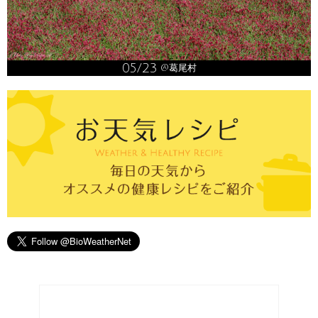
05/23
@葛尾村