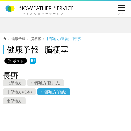

バイオウェザーサービス
Menu
健康予報
脳梗塞
中部地方(諏訪)〈長野〉
健康予報 脳梗塞
長野
北部地方
中部地方(軽井沢)
中部地方(松本)
中部地方(諏訪)
南部地方