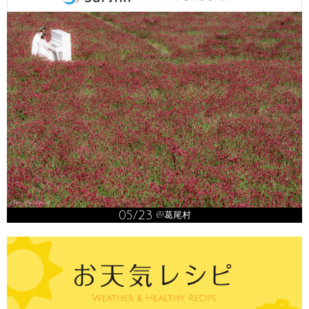
05/23
@葛尾村