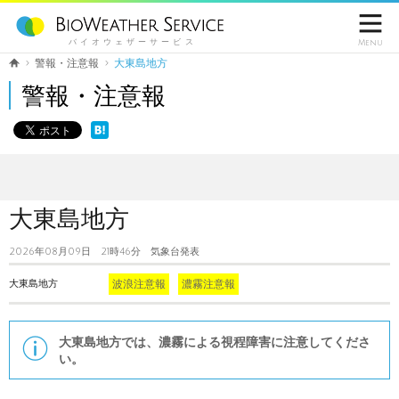

バイオウェザーサービス
Menu
警報・注意報
大東島地方
警報・注意報
大東島地方
2026年08月09日 21時46分 気象台発表
波浪注意報
濃霧注意報
大東島地方
大東島地方では、濃霧による視程障害に注意してくださ
い。