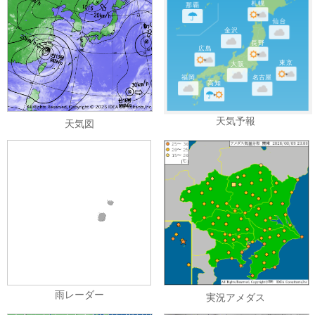
札幌
那覇
仙台
金沢
長野
広島
東京
大阪
福岡
名古屋
高知
天気予報
天気図
雨レーダー
実況アメダス