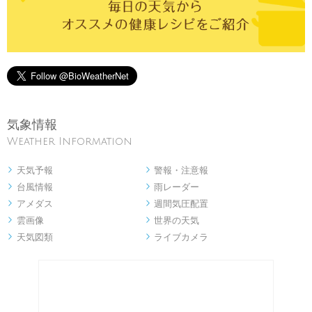
気象情報
Weather Information
天気予報
警報・注意報


台風情報
雨レーダー


アメダス
週間気圧配置


雲画像
世界の天気


天気図類
ライブカメラ

