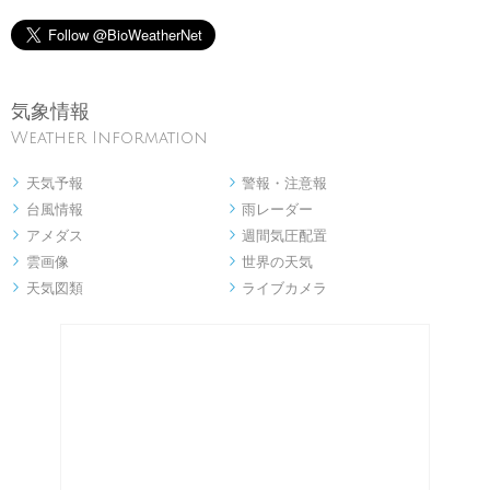
気象情報
Weather Information
天気予報
警報・注意報


台風情報
雨レーダー


アメダス
週間気圧配置


雲画像
世界の天気


天気図類
ライブカメラ

