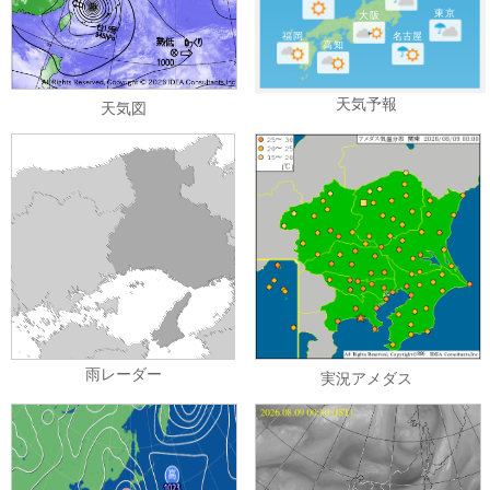
東京
大阪
福岡
名古屋
高知
天気予報
天気図
雨レーダー
実況アメダス