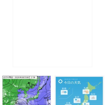

Weather Forecast
今日の天気
札幌
那覇
仙台
金沢
長野
広島