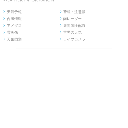
天気予報
警報・注意報


台風情報
雨レーダー


アメダス
週間気圧配置


雲画像
世界の天気


天気図類
ライブカメラ

