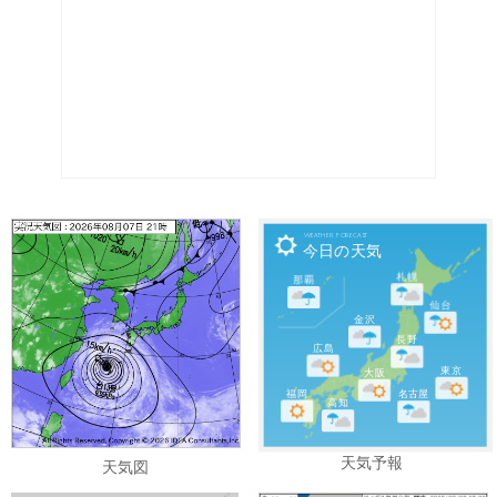

Weather Forecast
今日の天気
札幌
那覇
仙台
金沢
長野
広島
東京
大阪
福岡
名古屋
高知
天気予報
天気図