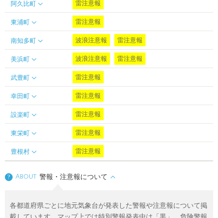
雷注意報
阿久比町
雷注意報
東浦町
波浪注意報
雷注意報
南知多町
波浪注意報
雷注意報
美浜町
雷注意報
武豊町
雷注意報
幸田町
雷注意報
設楽町
雷注意報
東栄町
雷注意報
豊根村
About
警報・注意報について
?
各都道府県ごとに地元気象台が発表した警報や注意報について掲
載しています。マップ上では特別警報発表中は「黒」、危険警報