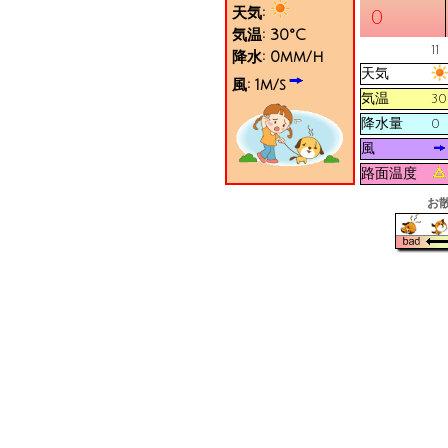
天気:
0
気温:
30
°C
11
降水:
0
mm/h
天気
風:
1
m/s
気温
30
降水量
0
風
路面温度
お