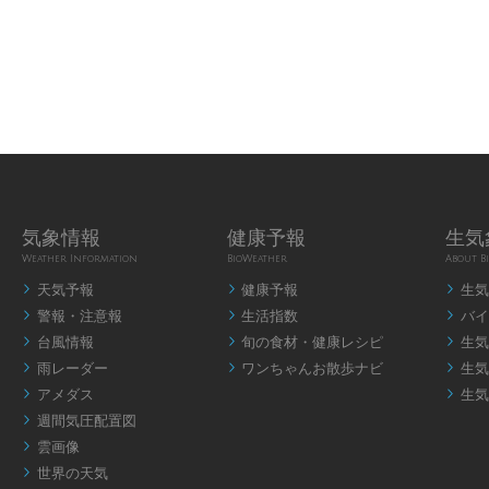
気象情報
健康予報
生気
Weather Information
BioWeather
About B
天気予報
健康予報
生気



警報・注意報
生活指数
バイ



台風情報
旬の食材・健康レシピ
生気



雨レーダー
ワンちゃんお散歩ナビ
生気



アメダス
生気


週間気圧配置図

雲画像

世界の天気
