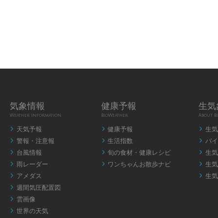
気象情報
健康予報
生気
Weather Information
BioWeather
About B
天気予報
健康予報
生気



警報・注意報
生活指数
バイ



台風情報
旬の食材・健康レシピ
生気



雨レーダー
ワンちゃんお散歩ナビ
生気



アメダス
生気


週間気圧配置図

雲画像

世界の天気
