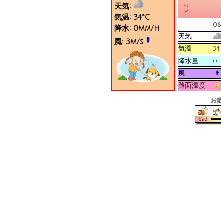
天気:
0
気温:
34
°C
08
降水:
0
mm/h
天気
風:
3
m/s
気温
34
降水量
0
風
路面温度
お