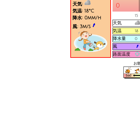
天気:
0
気温:
18
°C
15
降水:
0
mm/h
天気
風:
3
m/s
気温
18
降水量
0
風
路面温度
お