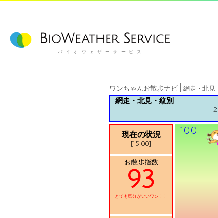
バイオウェザーサービス
ワンちゃんお散歩ナビ
網走・北見・紋別
2
100
現在の状況
[15:00]
お散歩指数
93
とても気分がいいワン！！