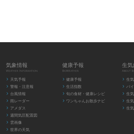
気象情報
健康予報
生気
Weather Information
BioWeather
About B
天気予報
健康予報
生気



警報・注意報
生活指数
バイ



台風情報
旬の食材・健康レシピ
生気



雨レーダー
ワンちゃんお散歩ナビ
生気



アメダス
生気


週間気圧配置図

雲画像

世界の天気
