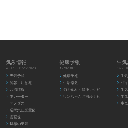
気象情報
健康予報
生気
Weather Information
BioWeather
About B
天気予報
健康予報
生気



警報・注意報
生活指数
バイ



台風情報
旬の食材・健康レシピ
生気



雨レーダー
ワンちゃんお散歩ナビ
生気



アメダス
生気


週間気圧配置図

雲画像

世界の天気
