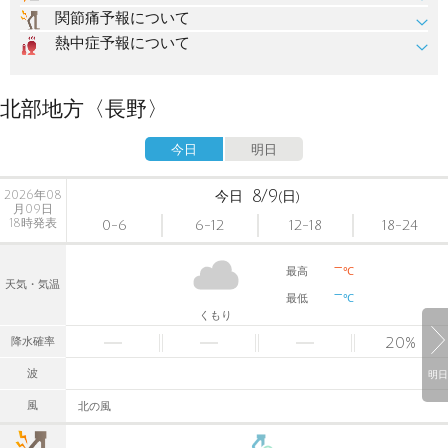
関節痛予報について
熱中症予報について
北部地方〈長野〉
今日
明日
8/9
2026年08
今日
(日)
月09日
18時発表
0-6
6-12
12-18
18-24
-
最高
℃
天気・気温
-
最低
℃
くもり
20
%
降水確率
波
明日
風
北の風