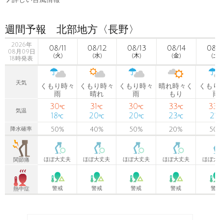
週間予報 北部地方〈長野〉
2026年
08/11
08/12
08/13
08/14
08/
08月09日
(火)
(水)
(木)
(金)
(土
18時発表
天気
くもり時々
くもり時々
くもり時々
晴れ時々く
くもり
雨
晴れ
雨
もり
雨
30
31
30
33
33
℃
℃
℃
℃
気温
18
20
20
23
21
℃
℃
℃
℃
50
%
40
%
50
%
20
%
50
降水確率
ほぼ大丈夫
ほぼ大丈夫
ほぼ大丈夫
ほぼ大丈夫
ほぼ大
関節痛
警戒
警戒
警戒
警戒
警
熱中症