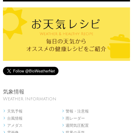
気象情報
Weather Information
天気予報
警報・注意報


台風情報
雨レーダー


アメダス
週間気圧配置


雲画像
世界の天気

