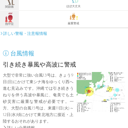
ほぼ大丈夫
関節痛
厳重警戒
熱中症
詳しい警報・注意報情報


台風情報
引き続き暴風や高波に警戒
大型で非常に強い台風13号は、きょう9
日(日)にかけて東シナ海をゆっくり西へ
進む見込みです。沖縄では引き続きう
ねりを伴う高波や暴風に、奄美でも土
砂災害に厳重な警戒が必要です。一
方、大型の台風15号は、来週11日(火)～
12日(水)頃にかけて東北地方に接近・上
陸するおそれがあります。

詳しい台風情報