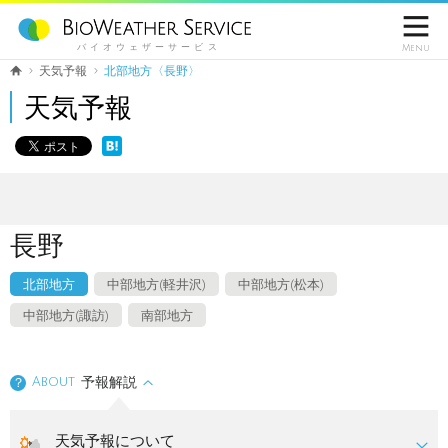

バイオウェザーサービス
Menu
天気予報
北部地方〈長野〉
天気予報
長野
北部地方
中部地方(軽井沢)
中部地方(松本)
中部地方(諏訪)
南部地方
About
予報解説
？
天気予報について