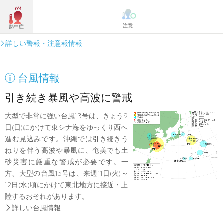
注意
熱中症
詳しい警報・注意報情報


台風情報
引き続き暴風や高波に警戒
大型で非常に強い台風13号は、きょう9
日(日)にかけて東シナ海をゆっくり西へ
進む見込みです。沖縄では引き続きう
ねりを伴う高波や暴風に、奄美でも土
砂災害に厳重な警戒が必要です。一
方、大型の台風15号は、来週11日(火)～
12日(水)頃にかけて東北地方に接近・上
陸するおそれがあります。

詳しい台風情報