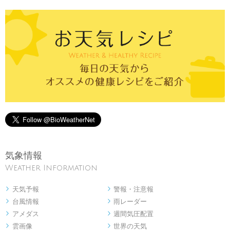
気象情報
Weather Information
天気予報
警報・注意報


台風情報
雨レーダー


アメダス
週間気圧配置


雲画像
世界の天気

