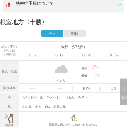
熱中症予報について
根室地方〈十勝〉
今日
明日
8/9
2026年08
今日
(日)
月09日
12時発表
0-6
6-12
12-18
18-24
21
最高
℃
天気・気温
-
最低
℃
くもり
10
%
0
%
降水確率
波
2メートル 後 2.5メートル うねり を伴う
明日
風
北の風 海上 では 北東の風
関節等に痛みが生じるかもしれません
関節痛