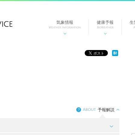
気象情報
健康予報
生
Weather Information
BioWeather
A


？
About
予報解説