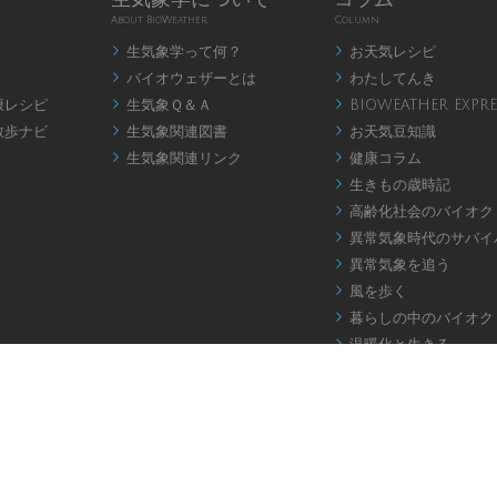
About BioWeather
Column
生気象学って何？
お天気レシピ


バイオウェザーとは
わたしてんき


康レシピ
生気象Ｑ＆Ａ
BIOWEATHER EXPRE


散歩ナビ
生気象関連図書
お天気豆知識


生気象関連リンク
健康コラム


生きもの歳時記

高齢化社会のバイオク

異常気象時代のサバイ

異常気象を追う

風を歩く

暮らしの中のバイオク

温暖化と生きる

お天気アロマ

バイオウェザー川柳

健康天気ことわざ
