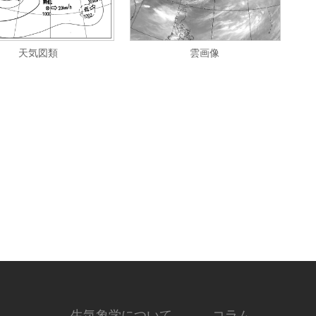
天気図類
雲画像
生気象学について
コラム