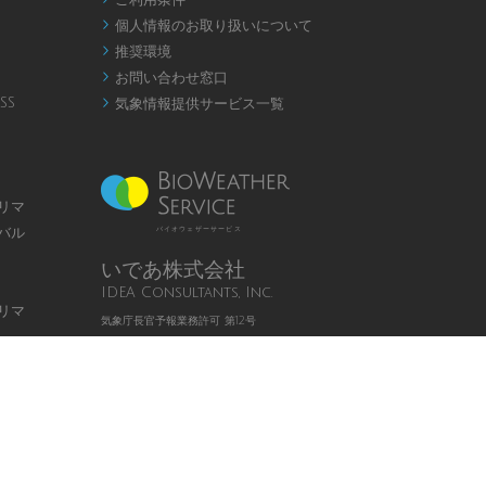
ご利用条件
個人情報のお取り扱いについて

推奨環境

お問い合わせ窓口

SS
気象情報提供サービス一覧

リマ
バル
バイオウェザーサービス
いであ株式会社
IDEA Consultants, Inc.
リマ
気象庁長官予報業務許可 第12号
Page
Top