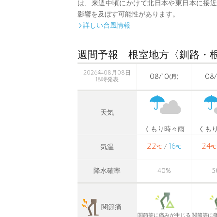
は、来週中頃にかけて北日本や東日本に接近
影響を及ぼす可能性があります。
詳しい台風情報

週間予報 根室地方〈釧路・
2026年08月08日
08/10
08/
(月)
18時発表
天気
くもり時々雨
くも
22
16
24
/
気温
℃
℃
℃
降水確率
40
%
5
関節痛
関節等に痛みが生じる
関節等に