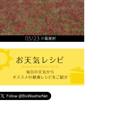
05/23
@葛尾村