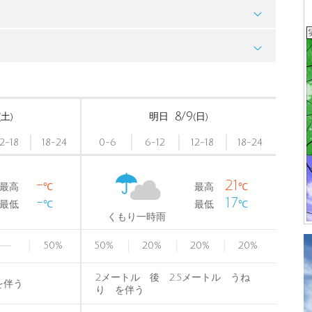
8/9
(土)
明日
(日)
12-18
18-24
0-6
6-12
12-18
18-24
-
21
最高
℃
最高
℃
-
17
最低
℃
最低
℃
くもり一時雨
50
%
50
%
20
%
20
%
20
%
2メートル 後 2.5メートル うね
を伴う
り を伴う