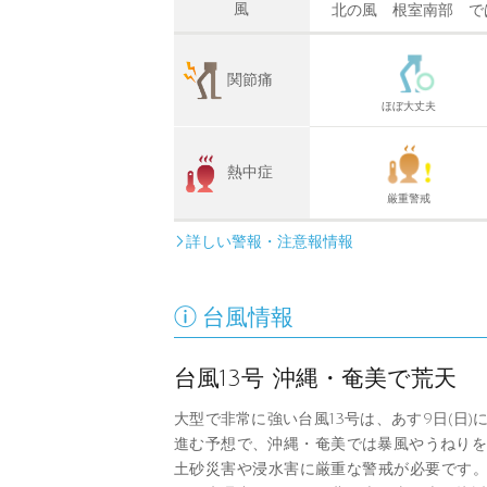
風
北の風 根室南部 で
関節痛
ほぼ大丈夫
熱中症
厳重警戒
詳しい警報・注意報情報


台風情報
台風13号 沖縄・奄美で荒天
大型で非常に強い台風13号は、あす9日(日)
進む予想で、沖縄・奄美では暴風やうねりを
土砂災害や浸水害に厳重な警戒が必要です。