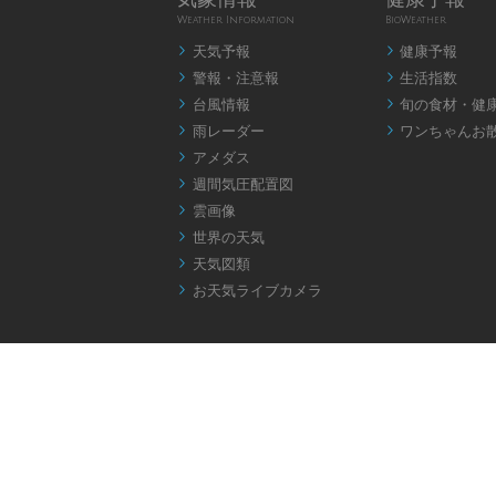
Weather Information
BioWeather
天気予報
健康予報


警報・注意報
生活指数


台風情報
旬の食材・健


雨レーダー
ワンちゃんお


アメダス

週間気圧配置図

雲画像

世界の天気

天気図類

お天気ライブカメラ
