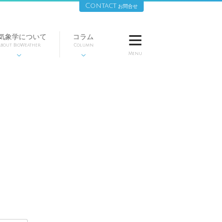
Contact
お問合せ
気象学について
コラム

bout BioWeather
Column
Menu

