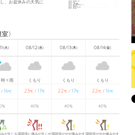
し、お盆休みの天気に
根室〉
11
08/12
08/13
08/14
(火)
(水)
(木)
(金)
り時々雨
くもり
くもり
くもり
16
23
17
22
17
22
16
/
/
/
/
℃
℃
℃
℃
℃
℃
℃
0
%
40
%
40
%
40
%
痛みが生じる
関節等に痛みが生じや
関節等がやや痛みやす
関節等がやや痛みやす