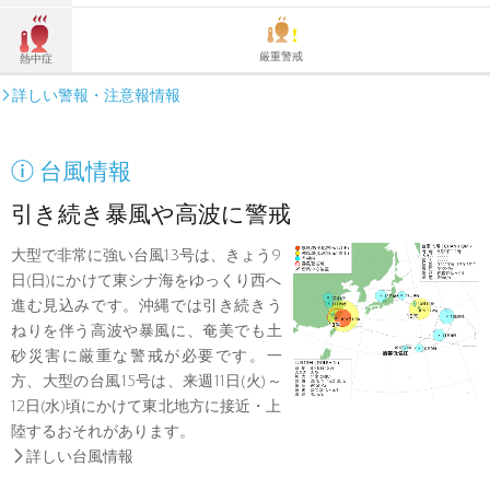
厳重警戒
熱中症
詳しい警報・注意報情報


台風情報
引き続き暴風や高波に警戒
大型で非常に強い台風13号は、きょう9
日(日)にかけて東シナ海をゆっくり西へ
進む見込みです。沖縄では引き続きう
ねりを伴う高波や暴風に、奄美でも土
砂災害に厳重な警戒が必要です。一
方、大型の台風15号は、来週11日(火)～
12日(水)頃にかけて東北地方に接近・上
陸するおそれがあります。

詳しい台風情報