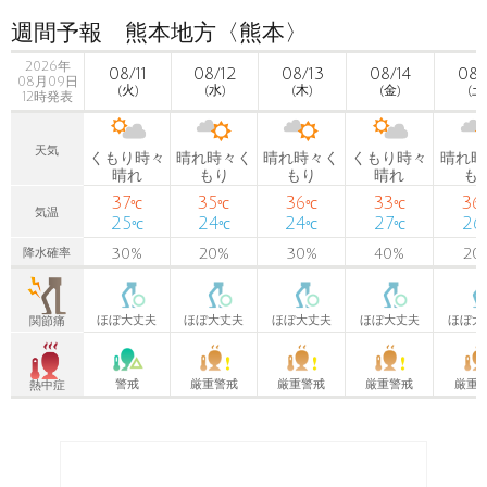
週間予報 熊本地方〈熊本〉
2026年
08/11
08/12
08/13
08/14
08/
08月09日
(火)
(水)
(木)
(金)
(土
12時発表
天気
くもり時々
晴れ時々く
晴れ時々く
くもり時々
晴れ時
晴れ
もり
もり
晴れ
も
37
35
36
33
36
℃
℃
℃
℃
気温
25
24
24
27
26
℃
℃
℃
℃
30
%
20
%
30
%
40
%
20
降水確率
ほぼ大丈夫
ほぼ大丈夫
ほぼ大丈夫
ほぼ大丈夫
ほぼ大
関節痛
警戒
厳重警戒
厳重警戒
厳重警戒
厳重
熱中症