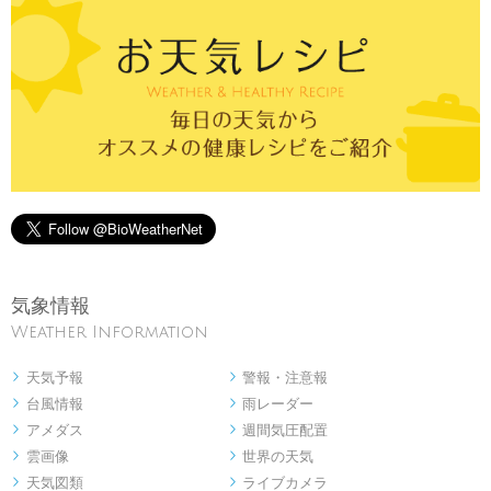
気象情報
Weather Information
天気予報
警報・注意報


台風情報
雨レーダー


アメダス
週間気圧配置


雲画像
世界の天気


天気図類
ライブカメラ

