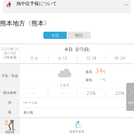
熱中症予報について
熊本地方〈熊本〉
今日
明日
8/9
2026年08
今日
(日)
月09日
12時発表
0-6
6-12
12-18
18-24
34
最高
℃
天気・気温
-
最低
℃
くもり
20
%
20
%
降水確率
波
1メートル
明日
風
東の風
ほぼ大丈夫
関節痛