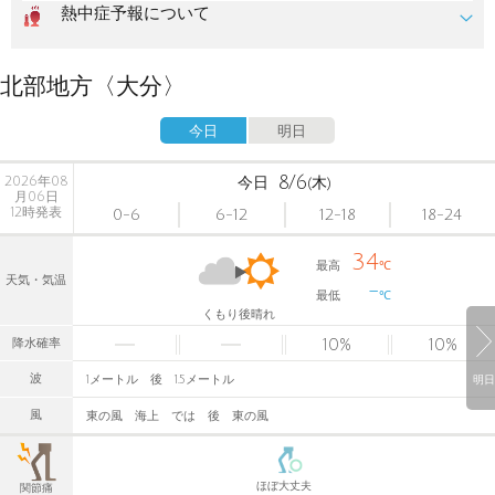
熱中症予報について
北部地方〈大分〉
今日
明日
8/6
2026年08
今日
(木)
月06日
12時発表
0-6
6-12
12-18
18-24
34
最高
℃
天気・気温
-
最低
℃
くもり後晴れ
10
%
10
%
降水確率
波
1メートル 後 1.5メートル
明日
風
東の風 海上 では 後 東の風
ほぼ大丈夫
関節痛