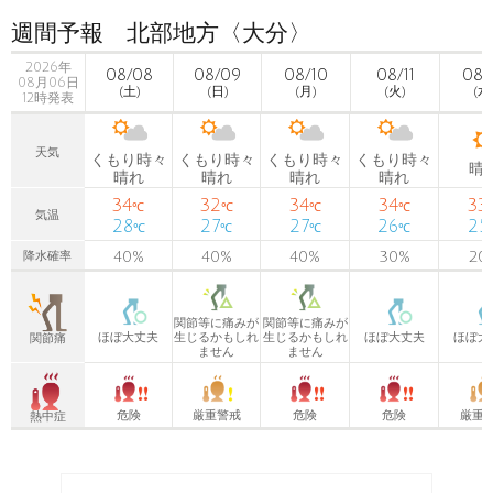
週間予報 北部地方〈大分〉
2026年
08/08
08/09
08/10
08/11
08/
08月06日
(土)
(日)
(月)
(火)
(水
12時発表
天気
くもり時々
くもり時々
くもり時々
くもり時々
晴
晴れ
晴れ
晴れ
晴れ
34
32
34
34
33
℃
℃
℃
℃
気温
28
27
27
26
25
℃
℃
℃
℃
40
%
40
%
40
%
30
%
20
降水確率
関節等に痛みが
関節等に痛みが
ほぼ大丈夫
生じるかもしれ
生じるかもしれ
ほぼ大丈夫
ほぼ大
関節痛
ません
ません
危険
厳重警戒
危険
危険
厳重
熱中症