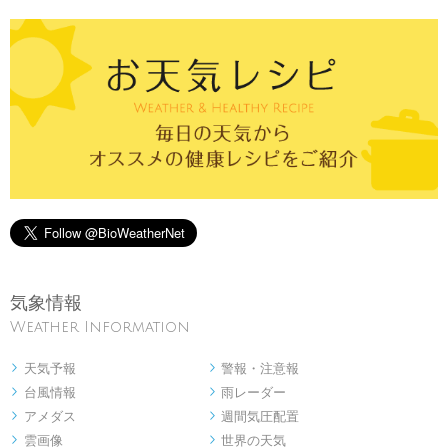
気象情報
Weather Information
天気予報
警報・注意報


台風情報
雨レーダー


アメダス
週間気圧配置


雲画像
世界の天気

