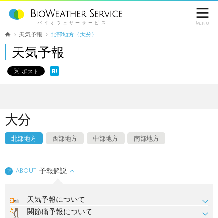

バイオウェザーサービス
Menu
天気予報
北部地方〈大分〉
天気予報
大分
北部地方
西部地方
中部地方
南部地方
About
予報解説
？
天気予報について
関節痛予報について