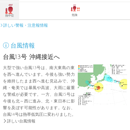
危険
熱中症
詳しい警報・注意報情報


台風情報
台風13号 沖縄接近へ
大型で強い台風13号は、南大東島の東
を西へ進んでいます。今後も強い勢力
を維持したまま西へ進む見込みで、沖
縄・奄美では暴風や高波、大雨に厳重
な警戒が必要です。一方、台風15号は
今後も北～西に進み、北・東日本に影
響を及ぼす可能性があります。なお、
台風14号は熱帯低気圧に変わりました。

詳しい台風情報