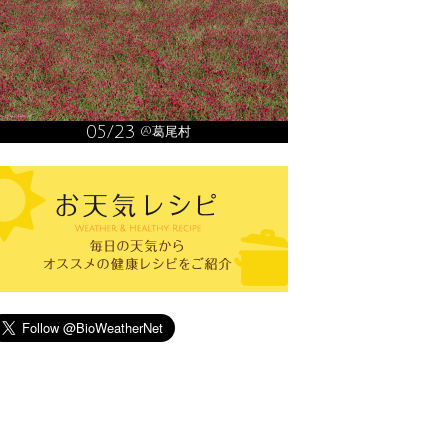
05/23
@葛尾村