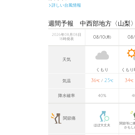
詳しい台風情報

週間予報 中西部地方〈山梨
2026年08月08日
08/10
08/
(月)
18時発表
天気
くもり
くもり
36
25
34
/
気温
℃
℃
℃
降水確率
40
%
4
関節痛
関節等に
ほぼ大丈夫
かもし