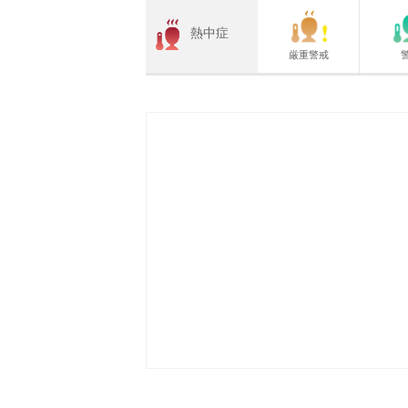
熱中症
厳重警戒