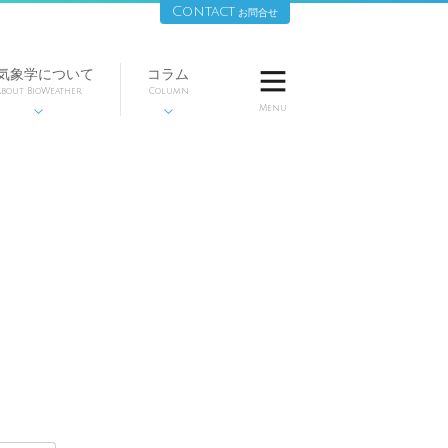
Contact
お問合せ
気象学について
コラム

bout BioWeather
Column
Menu

