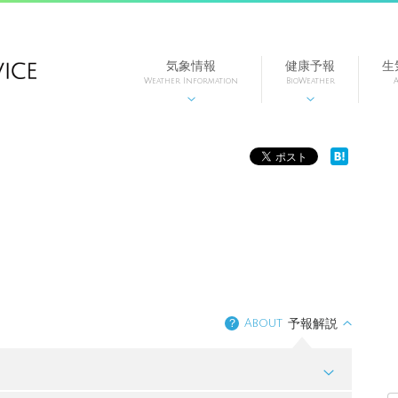
気象情報
健康予報
生
Weather Information
BioWeather
A


？
About
予報解説