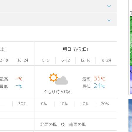
8/9
(土)
明日
(日)
12-18
18-24
0-6
6-12
12-18
18-24
-
35
最高
℃
最高
℃
-
24
最低
℃
最低
℃
くもり時々晴れ
30
%
0
%
10
%
40
%
20
%
北西の風 後 南西の風