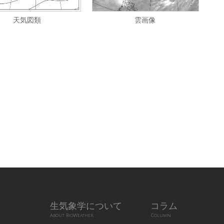
天気図類
雲画像
生気象学について
コラム
About BioWeather
Column