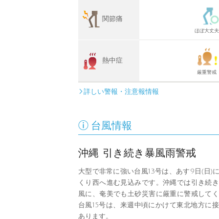
関節痛
ほぼ大丈夫
熱中症
厳重警戒
詳しい警報・注意報情報


台風情報
沖縄 引き続き暴風雨警戒
大型で非常に強い台風13号は、あす9日(日)
くり西へ進む見込みです。沖縄では引き続き
風に、奄美でも土砂災害に厳重に警戒してく
台風15号は、来週中頃にかけて東北地方に
あります。