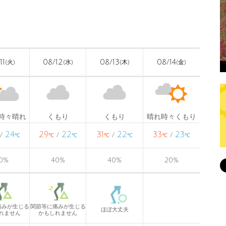
〉
11
08/12
08/13
08/14
(火)
(水)
(木)
(金)
時々晴れ
くもり
くもり
晴れ時々くもり
24
29
22
31
22
33
23
/
/
/
/
℃
℃
℃
℃
℃
℃
℃
0
%
40
%
40
%
20
%
痛みが生じる
関節等に痛みが生じる
ほぼ大丈夫
れません
かもしれません