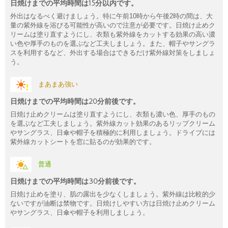
日焼けまでの平均時間は15分以内です。
外出はなるべく避けましょう。特に午前10時から午後2時の間は、大
量の紫外線を浴びる可能性が高いので注意が必要です。日焼け止めク
リームは塗り直すようにし、衣類も紫外線をカットする効果の高い濃
い色や厚手のものを選ぶなど工夫しましょう。また、帽子やサングラ
スを利用するなど、外出する場合はできるだけ紫外線対策をしましょ
う。
まあまあ強い
日焼けまでの平均時間は20分前後です。
日焼け止めクリームは塗り直すようにし、衣類も濃い色、厚手のもの
を選ぶなど工夫しましょう。紫外線カット効果のあるリップクリーム
やサングラス、日傘や帽子を積極的に利用しましょう。ドライブには
紫外線カットシートを窓に貼るのが効果的です。
普通
日焼けまでの平均時間は30分前後です。
日焼け止めを塗り、肌の露出を少なくしましょう。紫外線は比較的少
ないですが油断は禁物です。日焼けしやすい方は日焼け止めクリーム
やサングラス、日傘や帽子を利用しましょう。