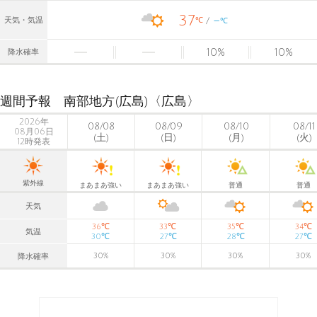
37
-
℃
天気・気温
℃
10
%
10
%
降水確率
週間予報 南部地方(広島)〈広島〉
2026年
08/08
08/09
08/10
08/11
08月06日
(土)
(日)
(月)
(火)
12時発表
紫外線
まあまあ強い
まあまあ強い
普通
普通
天気
℃
℃
℃
℃
36
33
35
34
気温
℃
℃
℃
℃
30
27
28
27
30
%
30
%
30
%
30
%
降水確率