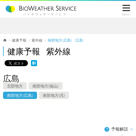

バイオウェザーサービス
Menu
健康予報
紫外線
南部地方(広島)〈広島〉
健康予報 紫外線
広島
北部地方
南部地方(福山)
南部地方(広島)
南部地方(呉)
予報解説
？