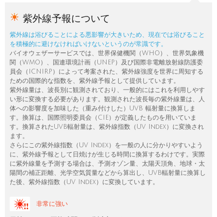
紫外線予報について
紫外線は浴びることによる悪影響が大きいため、現在では浴びること
を積極的に避けなければいけないというのが常識です。
バイオウェザーサービスでは、世界保健機関（WHO）、世界気象機
関（WMO）、国連環境計画（UNEP）及び国際非電離放射線防護委
員会（ICNIRP）によって考案された、紫外線強度を世界に周知する
ための国際的な指数を、紫外線予報として提供しています。
紫外線量は、波長別に観測されており、一般的にはこれを利用しやす
い形に変換する必要があります。観測された波長毎の紫外線量は、人
体への影響度を加味した（重み付けした）UVB 輻射量に換算しま
す。換算は、国際照明委員会（CIE）が定義したものを用いていま
す。換算されたUVB輻射量は、紫外線指数（UV Index）に変換され
ます。
さらにこの紫外線指数（UV Index）を一般の人に分かりやすいよう
に、紫外線予報として日焼けが生じる時間に換算するわけです。実際
に紫外線量を予測する場合は、予測オゾン量、太陽天頂角、地球・太
陽間の補正距離、光学空気質量などから算出し、UVB輻射量に換算し
た後、紫外線指数（UV Index）に変換しています。
非常に強い