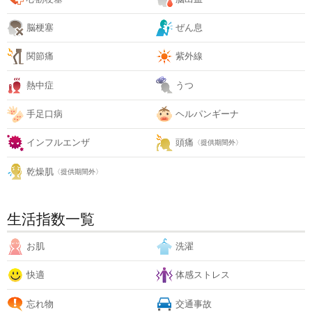
脳梗塞
ぜん息
関節痛
紫外線
熱中症
うつ
手足口病
ヘルパンギーナ
インフルエンザ
頭痛
〈提供期間外〉
乾燥肌
〈提供期間外〉
生活指数一覧
お肌
洗濯
快適
体感ストレス
忘れ物
交通事故