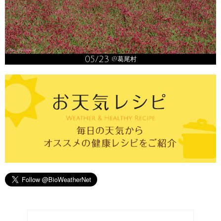
05/23
@葛尾村