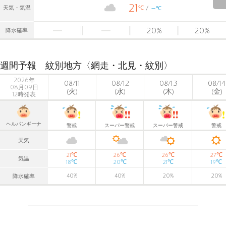
21
-
℃
天気・気温
℃
20
%
20
%
降水確率
週間予報 紋別地方〈網走・北見・紋別〉
2026年
08/11
08/12
08/13
08/14
08月09日
(火)
(水)
(木)
(金)
12時発表
ヘルパンギーナ
警戒
スーパー警戒
スーパー警戒
警戒
天気
℃
℃
℃
℃
21
26
26
27
気温
℃
℃
℃
℃
18
20
21
19
40
%
40
%
20
%
20
%
降水確率