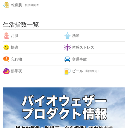
乾燥肌
〈提供期間外〉
生活指数一覧
お肌
洗濯
快適
体感ストレス
忘れ物
交通事故
熱帯夜
ビール
〈期間限定〉