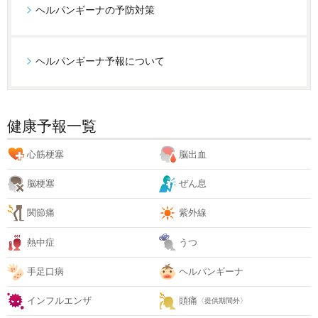
ヘルパンギーナの予防対策
ヘルパンギーナ予報について
健康予報一覧
心筋梗塞
脳出血
脳梗塞
ぜん息
関節痛
紫外線
熱中症
うつ
手足口病
ヘルパンギーナ
インフルエンザ
頭痛
〈提供期間外〉