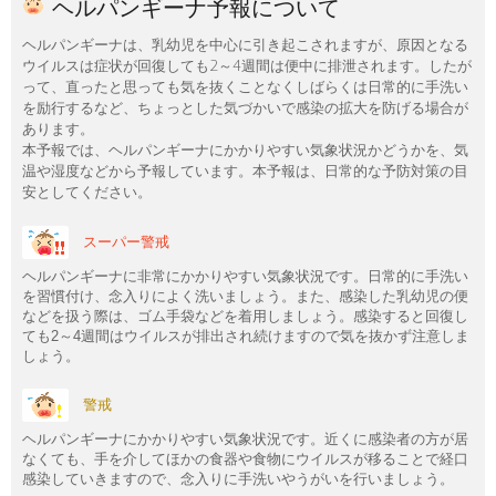
ヘルパンギーナ予報について
ヘルパンギーナは、乳幼児を中心に引き起こされますが、原因となる
ウイルスは症状が回復しても2～4週間は便中に排泄されます。したが
って、直ったと思っても気を抜くことなくしばらくは日常的に手洗い
を励行するなど、ちょっとした気づかいで感染の拡大を防げる場合が
あります。
本予報では、ヘルパンギーナにかかりやすい気象状況かどうかを、気
温や湿度などから予報しています。本予報は、日常的な予防対策の目
安としてください。
スーパー警戒
ヘルパンギーナに非常にかかりやすい気象状況です。日常的に手洗い
を習慣付け、念入りによく洗いましょう。また、感染した乳幼児の便
などを扱う際は、ゴム手袋などを着用しましょう。感染すると回復し
ても2～4週間はウイルスが排出され続けますので気を抜かず注意しま
しょう。
警戒
ヘルパンギーナにかかりやすい気象状況です。近くに感染者の方が居
なくても、手を介してほかの食器や食物にウイルスが移ることで経口
感染していきますので、念入りに手洗いやうがいを行いましょう。