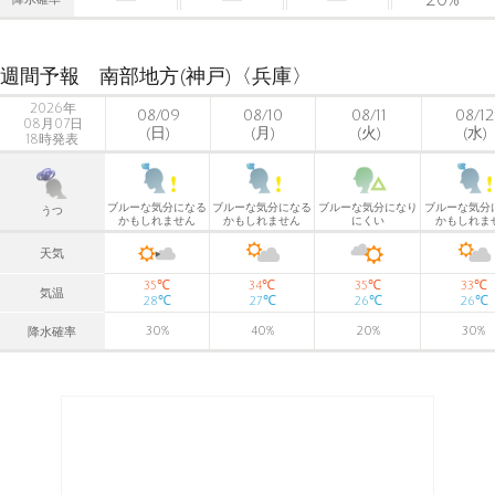
降水確率
週間予報 南部地方(神戸)〈兵庫〉
2026年
08/09
08/10
08/11
08/12
08月07日
(日)
(月)
(火)
(水)
18時発表
ブルーな気分になる
ブルーな気分になる
ブルーな気分になり
ブルーな気分
うつ
かもしれません
かもしれません
にくい
かもしれま
天気
℃
℃
℃
℃
35
34
35
33
気温
℃
℃
℃
℃
28
27
26
26
30
%
40
%
20
%
30
%
降水確率