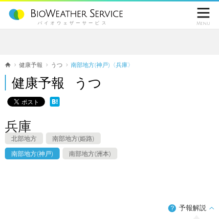

バイオウェザーサービス
Menu
健康予報
うつ
南部地方(神戸)〈兵庫〉
健康予報 うつ
兵庫
北部地方
南部地方(姫路)
南部地方(神戸)
南部地方(洲本)
予報解説
？