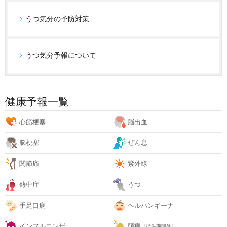
うつ気分の予防対策
うつ気分予報について
健康予報一覧
心筋梗塞
脳出血
脳梗塞
ぜん息
関節痛
紫外線
熱中症
うつ
手足口病
ヘルパンギーナ
インフルエンザ
頭痛
〈提供期間外〉