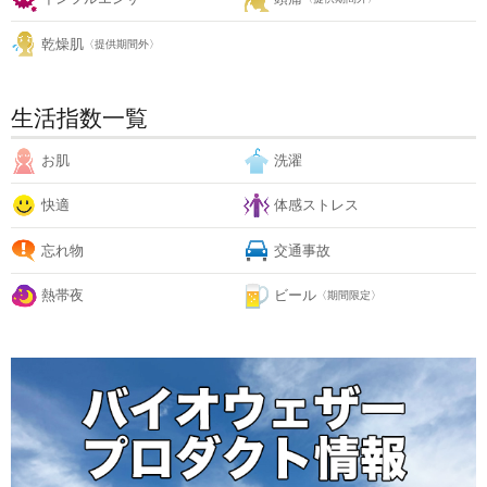
乾燥肌
〈提供期間外〉
生活指数一覧
お肌
洗濯
快適
体感ストレス
忘れ物
交通事故
熱帯夜
ビール
〈期間限定〉