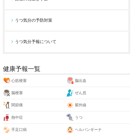
うつ気分の予防対策
うつ気分予報について
健康予報一覧
心筋梗塞
脳出血
脳梗塞
ぜん息
関節痛
紫外線
熱中症
うつ
手足口病
ヘルパンギーナ