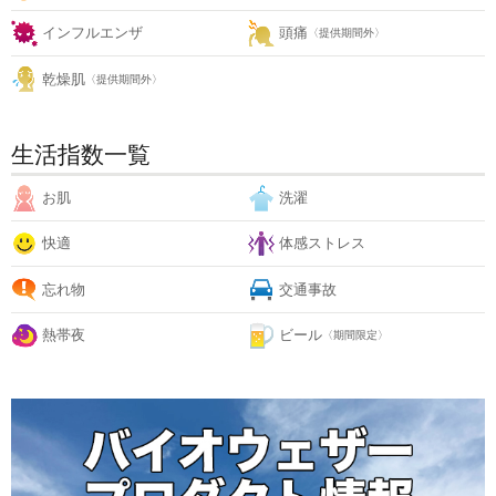
インフルエンザ
頭痛
〈提供期間外〉
乾燥肌
〈提供期間外〉
生活指数一覧
お肌
洗濯
快適
体感ストレス
忘れ物
交通事故
熱帯夜
ビール
〈期間限定〉