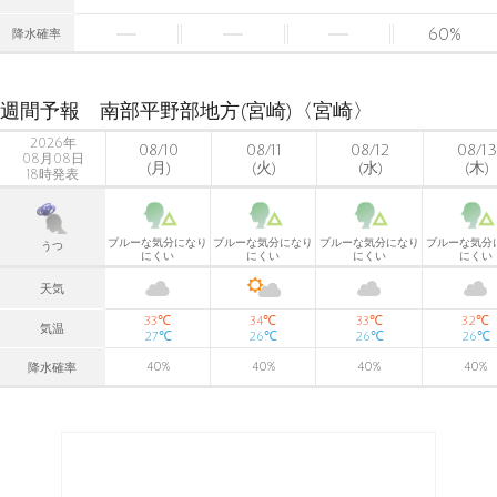
60
%
降水確率
週間予報 南部平野部地方(宮崎)〈宮崎〉
2026年
08/10
08/11
08/12
08/13
08月08日
(月)
(火)
(水)
(木)
18時発表
ブルーな気分になり
ブルーな気分になり
ブルーな気分になり
ブルーな気分
うつ
にくい
にくい
にくい
にくい
天気
℃
℃
℃
℃
33
34
33
32
気温
℃
℃
℃
℃
27
26
26
26
40
%
40
%
40
%
40
%
降水確率