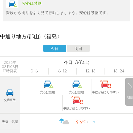
安心は禁物
普段から周りをよく見て行動しましょう。安心は禁物です。
中通り地方(郡山)〈福島〉
今日
明日
8/8
今日
(土)
2026年
08月08日
0-6
6-12
12-18
18-24
12時発表
安心は禁物
安心は禁物
事故が起こりやすい
明日
交通事故
事故が起こりやすい
33
-
℃
天気・気温
℃