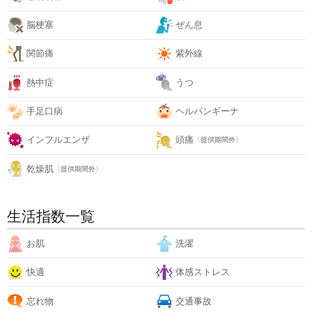
脳梗塞
ぜん息
関節痛
紫外線
熱中症
うつ
手足口病
ヘルパンギーナ
インフルエンザ
頭痛
〈提供期間外〉
乾燥肌
〈提供期間外〉
生活指数一覧
お肌
洗濯
快適
体感ストレス
忘れ物
交通事故