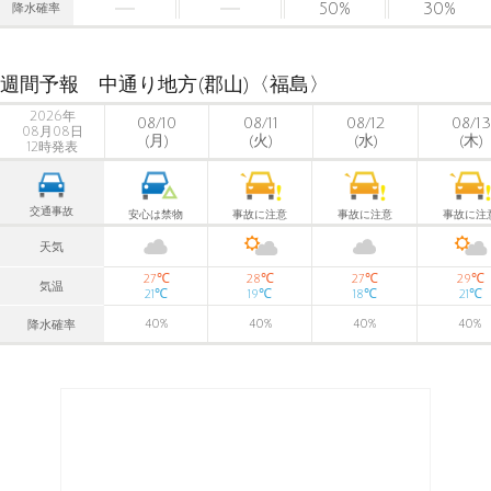
50
%
30
%
降水確率
週間予報 中通り地方(郡山)〈福島〉
2026年
08/10
08/11
08/12
08/13
08月08日
(月)
(火)
(水)
(木)
12時発表
交通事故
安心は禁物
事故に注意
事故に注意
事故に注
天気
℃
℃
℃
℃
27
28
27
29
気温
℃
℃
℃
℃
21
19
18
21
40
%
40
%
40
%
40
%
降水確率