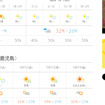
2-18
18-24
0-6
6-12
12-18
18-24
普通
弱い
弱い
弱い
弱い
弱い
-
32
26
℃
℃
℃
50
40
50
50
50
%
%
%
%
%
〈鹿児島〉
1
08/12
08/13
08/14
(火)
(水)
(木)
(金)
い
普通
普通
まあまあ強い
25
32
25
33
25
32
25
/
/
/
/
℃
℃
℃
℃
℃
℃
℃