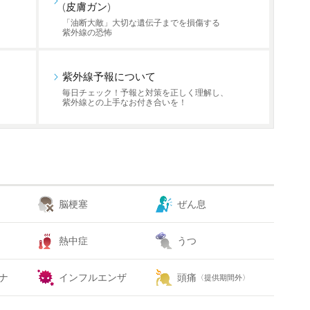
(皮膚ガン)
「油断大敵」大切な遺伝子までを損傷する
紫外線の恐怖
紫外線予報について
毎日チェック！予報と対策を正しく理解し、
紫外線との上手なお付き合いを！
脳梗塞
ぜん息
熱中症
うつ
ナ
インフルエンザ
頭痛
〈提供期間外〉