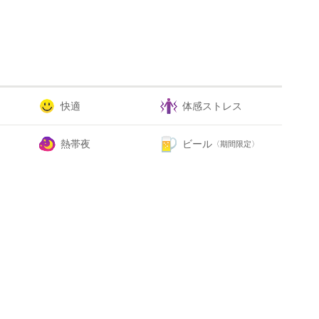
快適
体感ストレス
熱帯夜
ビール
〈期間限定〉