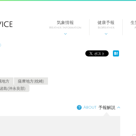
気象情報
健康予報
生
Weather Information
BioWeather
A


島〉
隅地方
薩摩地方(枕崎)
諸島(沖永良部)
？
About
予報解説