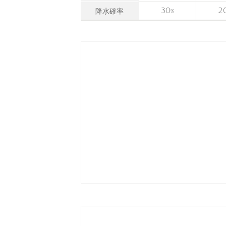
30
2
降水確率
%