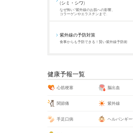
(シミ・シワ)
なぜ怖い?紫外線のお肌への影響、
コラーゲンやエラスチンまで…
紫外線の予防対策
食事からも予防できる！賢い紫外線予防術
健康予報一覧
心筋梗塞
脳出血
関節痛
紫外線
手足口病
ヘルパンギー