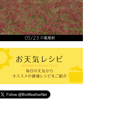
05/23
@葛尾村