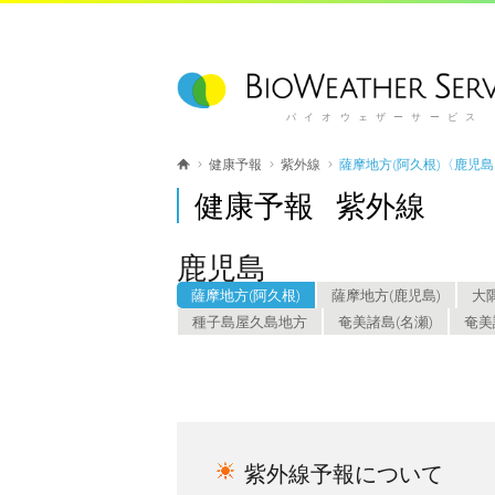
バイオウェザーサービス
健康予報
紫外線
薩摩地方(阿久根)〈鹿児
健康予報 紫外線
鹿児島
薩摩地方(阿久根)
薩摩地方(鹿児島)
大
種子島屋久島地方
奄美諸島(名瀬)
奄美
紫外線予報について