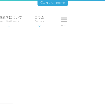
Contact
お問合せ
気象学について
コラム

bout BioWeather
Column
Menu

