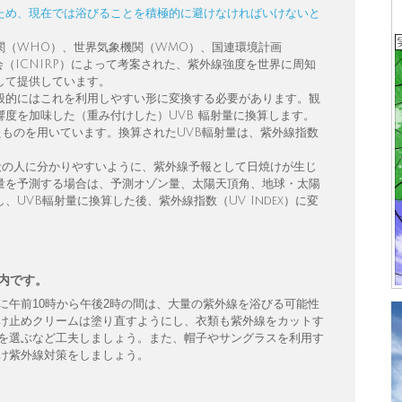
ため、現在では浴びることを積極的に避けなければいけないと
関（WHO）、世界気象機関（WMO）、国連環境計画
会（ICNIRP）によって考案された、紫外線強度を世界に周知
して提供しています。
般的にはこれを利用しやすい形に変換する必要があります。観
度を加味した（重み付けした）UVB 輻射量に換算します。
たものを用いています。換算されたUVB輻射量は、紫外線指数
を一般の人に分かりやすいように、紫外線予報として日焼けが生じ
量を予測する場合は、予測オゾン量、太陽天頂角、地球・太陽
UVB輻射量に換算した後、紫外線指数（UV Index）に変
以内です。
に午前10時から午後2時の間は、大量の紫外線を浴びる可能性
け止めクリームは塗り直すようにし、衣類も紫外線をカットす
を選ぶなど工夫しましょう。また、帽子やサングラスを利用す
け紫外線対策をしましょう。