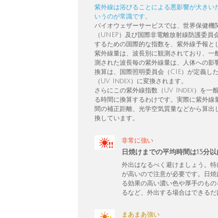
紫外線は浴びることによる悪影響が大きい
いうのが常識です。
バイオウェザーサービスでは、世界保健機
（UNEP）及び国際非電離放射線防護委員
するための国際的な指数を、紫外線予報と
紫外線量は、波長別に観測されており、一
測された波長毎の紫外線量は、人体への影響
換算は、国際照明委員会（CIE）が定義し
（UV Index）に変換されます。
さらにこの紫外線指数（UV Index）
る時間に換算するわけです。実際に紫外線
間の補正距離、光学空気質量などから算出し、
換しています。
非常に強い
日焼けまでの平均時間は15分
外出はなるべく避けましょう。特
が高いので注意が必要です。日焼
る効果の高い濃い色や厚手のもの
るなど、外出する場合はできるだ
まあまあ強い