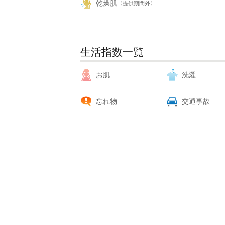
乾燥肌
〈提供期間外〉
生活指数一覧
お肌
洗濯
忘れ物
交通事故