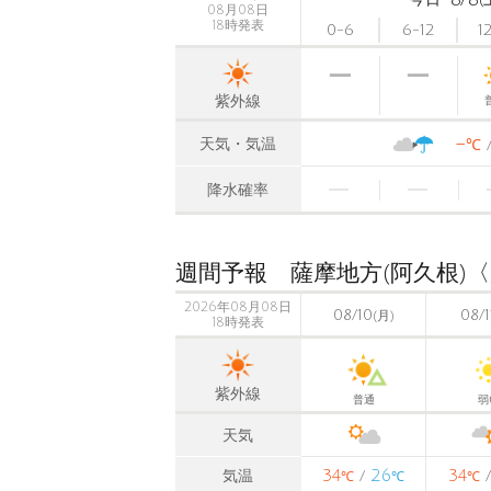
08月08日
18時発表
0-6
6-12
1
紫外線
-
天気・気温
℃
降水確率
週間予報 薩摩地方(阿久根)
2026年08月08日
08/10
08/1
(月)
18時発表
紫外線
普通
弱
天気
34
26
34
気温
/
℃
℃
℃